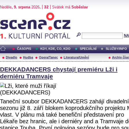
,
, |
|
32
Neděle
9. srpena
2026
Svátek má
Soběslav
Scéna.cz
NA
ČASOPIS
KDY, KDE, CO, KDO
SPECIÁLNÍ
SLUŽBY/INFO
Divadlo
Hudba
Opera/Tanec
Literatura/Umění
Archiv číse
DEKKADANCERS chystají premiéru Lži i
derniéru Tramvaje
Taneční soubor DEKKADANCERS zahájí divadelní
sezonu již 8. září blokem koprodukčního projektu
vlast. V plánu má také benefiční představení pro
Lékaře bez hranic, ale i derniéry and a Tramvaje 
stanice Touha. První polovina sezóny bude pro so