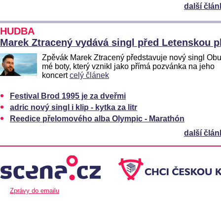
další člán
HUDBA
Marek Ztracený vydává singl před Letenskou p
Zpěvák Marek Ztracený představuje nový singl Obuj
mé boty, který vznikl jako přímá pozvánka na jeho
koncert
celý článek
Festival Brod 1995 je za dveřmi
adric nový singl i klip - kytka za litr
Reedice přelomového alba Olympic - Marathón
další člán
Zprávy do emailu