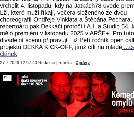
vrcholit 4. listopadu, kdy na Jatkách78 uvede pre
Lži, které muži říkají, večera složeného ze dvou
choreografií Ondřeje Vinkláta a Štěpána Pechara.
repertoáru pak Dekkáči protočí i A.I. a Studio 54, 
mělo premiéru v listopadu 2025 v ARŠE+. Pro tuto
divadelní scénu připravují i již třetí ročník open cal
projektu DEKKA KICK-OFF, jímž cílí na mladé
...c
článek
27.7.2026 12:07:43 Redakce
|
rubrika -
Zprávy