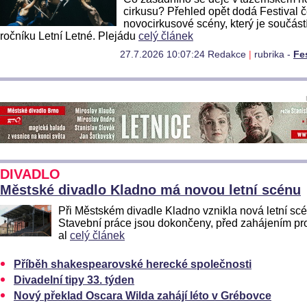
cirkusu? Přehled opět dodá Festival 
novocirkusové scény, který je součástí
ročníku Letní Letné. Plejádu
celý článek
27.7.2026 10:07:24 Redakce
|
rubrika -
Fe
DIVADLO
Městské divadlo Kladno má novou letní scénu
Při Městském divadle Kladno vznikla nová letní sc
Stavební práce jsou dokončeny, před zahájením p
al
celý článek
Příběh shakespearovské herecké společnosti
Divadelní tipy 33. týden
Nový překlad Oscara Wilda zahájí léto v Grébovce