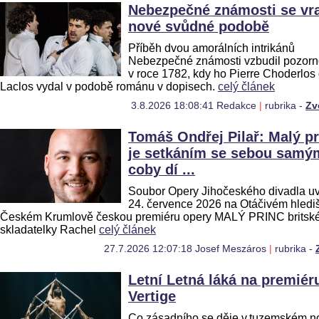
Nebezpečné známosti se vra
nové svůdné podobě
Příběh dvou amorálních intrikánů
Nebezpečné známosti vzbudil pozorn
v roce 1782, kdy ho Pierre Choderlos
Laclos vydal v podobě románu v dopisech.
celý článek
3.8.2026 18:08:41 Redakce
|
rubrika -
Zv
Tomáš Ondřej Pilař: Malý pr
je setkáním se sebou samý
coby dí ...
Soubor Opery Jihočeského divadla u
24. července 2026 na Otáčivém hlediš
Českém Krumlově českou premiéru opery MALÝ PRINC britsk
skladatelky Rachel
celý článek
27.7.2026 12:07:18 Josef Meszáros
|
rubrika -
Letní Letná láká na premiér
Vertige
Co zásadního se děje v tuzemském 