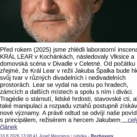
Před rokem (2025) jsme zhlédli laboratorní inscen
KRÁL LEAR v Kochánkách, následovaly Vlksice a
domovská scéna v Divadle v Celetné. Od počátku 
zřejmé, že Král Lear v režii Jakuba Špalka bude h
svůj tvar v různých divadelních i nedivadelních
prostorách. Lear se vydal na cestu po hradech,
zámcích a dalších místech a spolu s ním i diváci.
Tragédie o stárnutí, lidské hrdosti, stavovské cti, a
také manipulaci a rozpadu vztahů postupně získáv
nové významy. A právě odtud se odvíjí naše povíd
s principálem, režisérem a hercem Jakubem
...cel
článek
10.8.2026 13:08:41 Josef Meszáros
|
rubrika -
Rozhovory