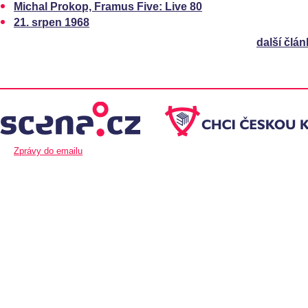
Michal Prokop, Framus Five: Live 80
21. srpen 1968
další člán
Zprávy do emailu