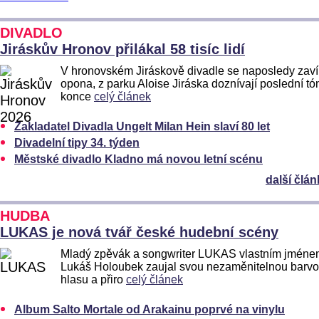
DIVADLO
Jiráskův Hronov přilákal 58 tisíc lidí
V hronovském Jiráskově divadle se naposledy zaví
opona, z parku Aloise Jiráska doznívají poslední tó
konce
celý článek
Zakladatel Divadla Ungelt Milan Hein slaví 80 let
Divadelní tipy 34. týden
Městské divadlo Kladno má novou letní scénu
další člán
HUDBA
LUKAS je nová tvář české hudební scény
Mladý zpěvák a songwriter LUKAS vlastním jmén
Lukáš Holoubek zaujal svou nezaměnitelnou barv
hlasu a přiro
celý článek
Album Salto Mortale od Arakainu poprvé na vinylu