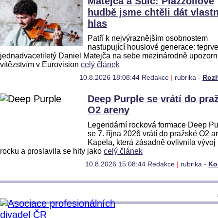
Matejča a Šulc: Piazzollově
hudbě jsme chtěli dát vlastn
hlas
Patří k nejvýraznějším osobnostem
nastupující houslové generace: teprv
jednadvacetiletý Daniel Matejča na sebe mezinárodně upozorni
vítězstvím v Eurovision
celý článek
10.8.2026 18:08:44 Redakce
|
rubrika -
Roz
Deep Purple se vrátí do pra
O2 areny
Legendární rocková formace Deep Pu
se 7. října 2026 vrátí do pražské O2 a
Kapela, která zásadně ovlivnila vývoj
rocku a proslavila se hity jako
celý článek
10.8.2026 15:08:44 Redakce
|
rubrika -
Ko