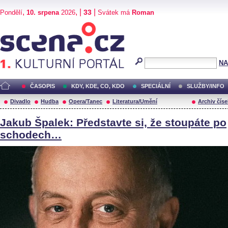
,
, |
|
33
Pondělí
10. srpena
2026
Svátek má
Roman
Scéna.cz
NA
ČASOPIS
KDY, KDE, CO, KDO
SPECIÁLNÍ
SLUŽBY/INFO
Divadlo
Hudba
Opera/Tanec
Literatura/Umění
Archiv číse
Jakub Špalek: Představte si, že stoupáte po
schodech…