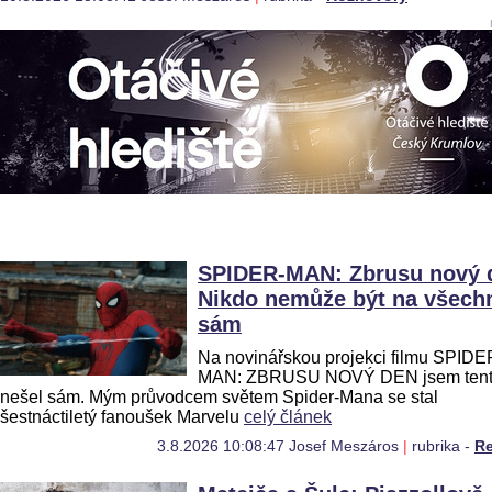
SPIDER-MAN: Zbrusu nový d
Nikdo nemůže být na všech
sám
Na novinářskou projekci filmu SPIDE
MAN: ZBRUSU NOVÝ DEN jsem tent
nešel sám. Mým průvodcem světem Spider-Mana se stal
šestnáctiletý fanoušek Marvelu
celý článek
3.8.2026 10:08:47 Josef Meszáros
|
rubrika -
R