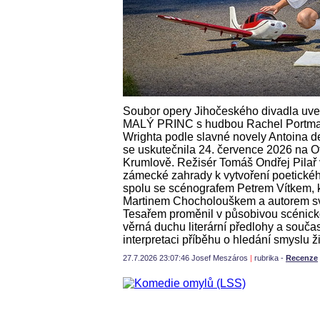
Soubor opery Jihočeského divadla uve
MALÝ PRINC s hudbou Rachel Portman
Wrighta podle slavné novely Antoina d
se uskutečnila 24. července 2026 na O
Krumlově. Režisér Tomáš Ondřej Pilař v
zámecké zahrady k vytvoření poetickéh
spolu se scénografem Petrem Vítkem, 
Martinem Chocholouškem a autorem s
Tesařem proměnil v působivou scénick
věrná duchu literární předlohy a souča
interpretaci příběhu o hledání smyslu ži
27.7.2026 23:07:46 Josef Meszáros
|
rubrika -
Recenze