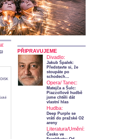
dář
PŘIPRAVUJEME
21)
Divadlo:
Jakub Špalek:
Představte si, že
stoupáte po
schodech…
o DISK
Opera/ Tanec:
Matejča a Šulc:
Piazzollově hudbě
jsme chtěli dát
išské
vlastní hlas
Hudba:
Deep Purple se
vrátí do pražské O2
areny
Literatura/Umění:
Česko ve
Frankfurtu: Od