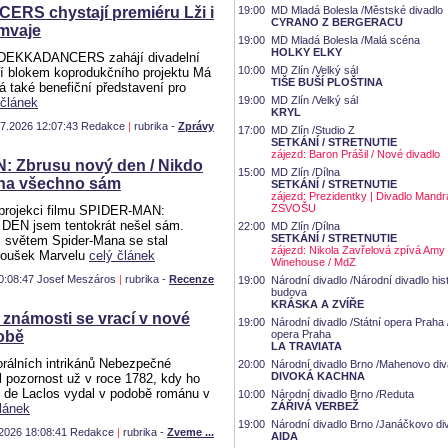
S chystají premiéru Lži i
19:00
MD Mladá Bolesla /Městské divadlo
CYRANO Z BERGERACU
amvaje
19:00
MD Mladá Bolesla /Malá scéna
HOLKY ELKY
 DEKKADANCERS zahájí divadelní
10:00
MD Zlín /Velký sál
áří blokem koprodukčního projektu Má
TIŠE BUŠÍ PLOŠTINA
á také benefiční představení pro
19:00
MD Zlín /Velký sál
 článek
KRYL
.7.2026 12:07:43 Redakce
|
rubrika -
Zprávy
17:00
MD Zlín /Studio Z
SETKÁNÍ / STRETNUTIE
zájezd: Baron Prášil / Nové divadlo
 Zbrusu nový den / Nikdo
15:00
MD Zlín /Dílna
na všechno sám
SETKÁNÍ / STRETNUTIE
zájezd: Prezidentky | Divadlo Mand
ZSVOŠU
projekci filmu SPIDER-MAN:
N jsem tentokrát nešel sám.
22:00
MD Zlín /Dílna
SETKÁNÍ / STRETNUTIE
světem Spider-Mana se stal
zájezd: Nikola Zavřelová zpívá Amy
anoušek Marvelu
celý článek
Winehouse / MdZ
0:08:47 Josef Meszáros
|
rubrika -
Recenze
19:00
Národní divadlo /Národní divadlo his
budova
KRÁSKA A ZVÍŘE
známosti se vrací v nové
19:00
Národní divadlo /Státní opera Praha 
obě
opera Praha
LA TRAVIATA
rálních intrikánů Nebezpečné
20:00
Národní divadlo Brno /Mahenovo div
DIVOKÁ KACHNA
l pozornost už v roce 1782, kdy ho
s de Laclos vydal v podobě románu v
10:00
Národní divadlo Brno /Reduta
ZÁŘIVÁ VERBEŽ
lánek
19:00
Národní divadlo Brno /Janáčkovo di
.2026 18:08:41 Redakce
|
rubrika -
Zveme ...
AIDA