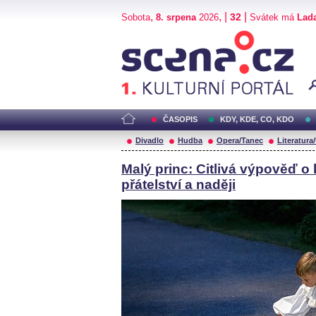
,
, |
|
32
Sobota
8. srpena
2026
Svátek má
Lad
Scéna.cz
ČASOPIS
KDY, KDE, CO, KDO
Divadlo
Hudba
Opera/Tanec
Literatura
Malý princ: Citlivá výpověď o
přátelství a naději