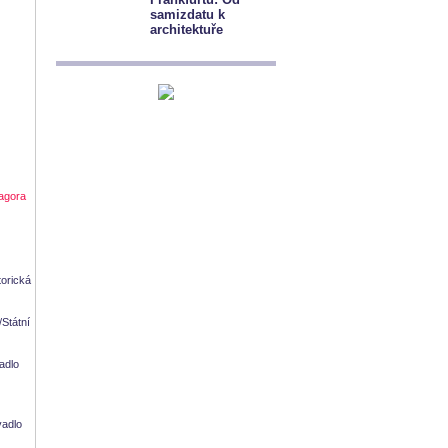
samizdatu k
architektuře
ragora
torická
/Státní
adlo
vadlo