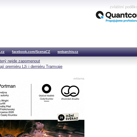
zvláštní poděk
.cz
facebook.com/ScenaCZ
webarchiv.cz
který nejde zapomenout
premiéru Lži i derniéru Tramvaje
reklama