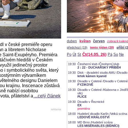
duben
květen
červen
zobrazit kalen
dl v české premiéře operu
předchozí (19)
tento týden (20)
příští (
 a libretem Nicholase
Čt(14.05. 26)
e Saint-Exupéryho. Premiéra
Po
Út
St
Pá
So
Ne
táčivém hledišti v Českém
19:30
Činoherní klub /Činoherní klub
yužil jedinečný prostor
2 : 22 - DUCHAŘSKÝ PŘÍBĚH
o i symbolického světa, který
19:30
Disk - divadelní studio AMU /Divadl
kostýmním výtvarníkem
krtek kámen kyanid
větelného designu Danielem
19:30
Divadlo v Celetné /Divadlo v Celetné
FYZIKOVÉ
ou krajinu. Inscenace zůstává
19:30
Divadlo v Celetné /Klubovna v Jindř
sně nabízí osobitou
ulici
vota, přátelství a
...celý článek
PLÍCE
19:30
Divadlo v Řeznické
EX
premiéra
reklama
18:00
Hudební divadlo Karlín /Velká scéna
LEDOVÉ KRÁLOSTVÍ
18:00
MD Brno /Hudební scéna
LES MISÉRABLES (BÍDNÍCI)