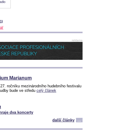
adlo
21)
dář
reklama
gium Marianum
27. ročníku mezinárodního hudebního festivalu
 hudby bude ve středu
celý článek
t
hraje dva koncerty
další články
...