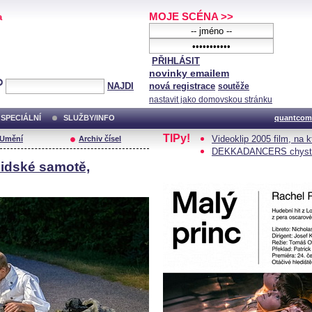
MOJE SCÉNA >>
a
PŘIHLÁSIT
novinky emailem
NAJDI
nová registrace
soutěže
nastavit jako domovskou stránku
SPECIÁLNÍ
SLUŽBY/INFO
quantcom
TIPy!
Videoklip 2005 film, na 
/Umění
Archiv čísel
DEKKADANCERS chystají 
 lidské samotě,