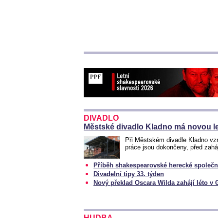
DIVADLO
Městské divadlo Kladno má novou le
Při Městském divadle Kladno vzn
práce jsou dokončeny, před zah
Příběh shakespearovské herecké společn
Divadelní tipy 33. týden
Nový překlad Oscara Wilda zahájí léto v
HUDBA