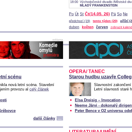
18:00
Východočeské divadlo /Městské div
MLADÝ FRANKENSTEIN
Čt(14.05. 26)
Po
Út
St
Pá
So
Ne
předchozí (19)
tento týden (20)
příští (
duben
květen
červen
zobrazit kalen
reklama
OPERA/ TANEC
tní scénu
Starou hudbu uzavře Colle
ikla nová letní scéna. Stavební
Slavnostní zakončení 
ájením provozu al
celý článek
Letní slavnosti staré
osti
Elsa Dreisig – Invocation
Neeme Järvi - dokonalý dirigen
 Grébovce
Peter Bence v O2 universu ode
další články
...
LITERATURA/UMĚNÍ