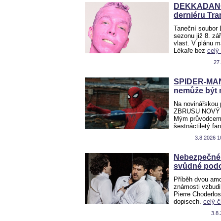
DEKKADANCER
derniéru Tr
Taneční soubor
sezonu již 8. z
vlast. V plánu m
Lékaře bez
celý
27
SPIDER-MAN:
nemůže být 
Na novinářskou 
ZBRUSU NOVÝ DE
Mým průvodcem 
šestnáctiletý f
3.8.2026 1
Nebezpečné 
svůdné pod
Příběh dvou amo
známosti vzbudi
Pierre Choderlo
dopisech.
celý č
3.8