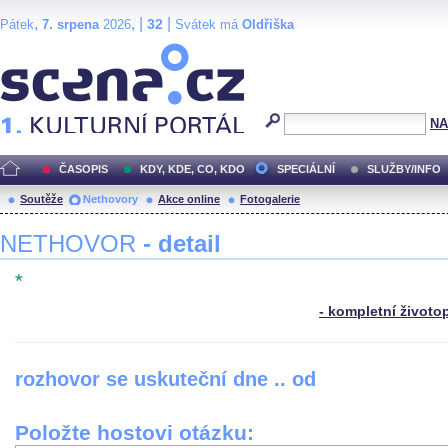
,
, |
|
32
Pátek
7. srpena
2026
Svátek má
Oldřiška
Scéna.cz
NA
ČASOPIS
KDY, KDE, CO, KDO
SPECIÁLNÍ
SLUŽBY/INFO
Soutěže
Nethovory
Akce online
Fotogalerie
NETHOVOR
- detail
*
- kompletní životo
rozhovor se uskuteční dne .. od
Položte hostovi otázku: