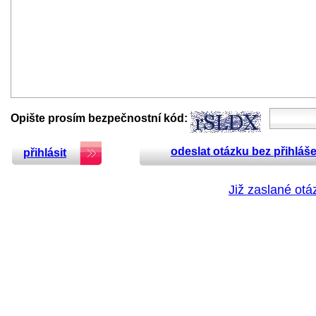
Opište prosím bezpečnostní kód:
odeslat otázku bez přihláše
přihlásit
Již zaslané otá