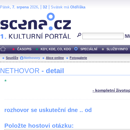
,
, |
|
32
Pátek
7. srpena
2026
Svátek má
Oldřiška
Scéna.cz
NA
ČASOPIS
KDY, KDE, CO, KDO
SPECIÁLNÍ
SLUŽBY/INFO
Soutěže
Nethovory
Akce online
Fotogalerie
NETHOVOR
- detail
*
- kompletní životo
rozhovor se uskuteční dne .. od
Položte hostovi otázku: