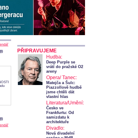
lendář
PŘIPRAVUJEME
28)
Hudba:
Deep Purple se
vrátí do pražské O2
areny
Opera/ Tanec:
NOSTI
Matejča a Šulc:
adu
Piazzollově hudbě
jsme chtěli dát
vlastní hlas
Literatura/Umění:
Česko ve
Frankfurtu: Od
samizdatu k
28)
architektuře
lendář
Divadlo:
Nová divadelní
sezóna v MdB