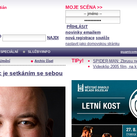
MOJE SCÉNA >>
tián
PŘIHLÁSIT
novinky emailem
NAJDI
nová registrace
soutěže
nastavit jako domovskou stránku
SPECIÁLNÍ
SLUŽBY/INFO
quantcom
TIPy!
SPIDER-MAN: Zbrusu no
/Umění
Archiv čísel
Videoklip 2005 film, na 
c je setkáním se sebou