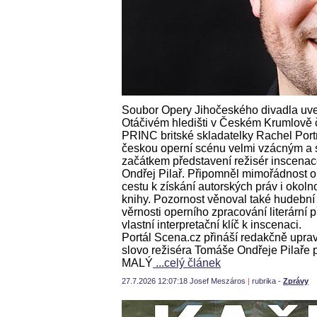
Soubor Opery Jihočeského divadla uve
Otáčivém hledišti v Českém Krumlově
PRINC britské skladatelky Rachel Port
českou operní scénu velmi vzácným a 
začátkem představení režisér inscena
Ondřej Pilař. Připomněl mimořádnost oka
cestu k získání autorských práv i okol
knihy. Pozornost věnoval také hudební
věrnosti operního zpracování literární
vlastní interpretační klíč k inscenaci.
Portál Scena.cz přináší redakčně upr
slovo režiséra Tomáše Ondřeje Pilaře 
MALÝ
...celý článek
27.7.2026 12:07:18 Josef Meszáros
|
rubrika -
Zprávy