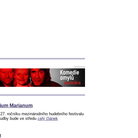
reklama
gium Marianum
27. ročníku mezinárodního hudebního festivalu
 hudby bude ve středu
celý článek
t