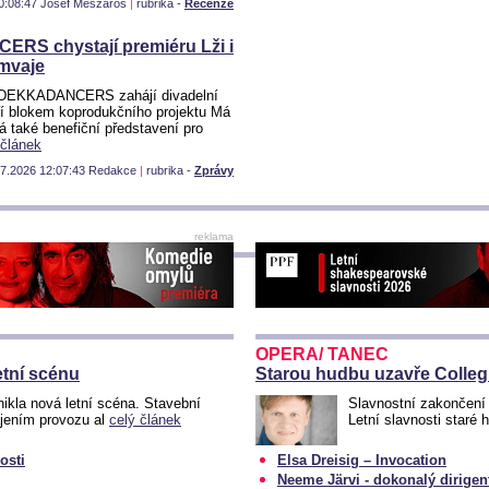
0:08:47 Josef Meszáros
|
rubrika -
Recenze
S chystají premiéru Lži i
amvaje
 DEKKADANCERS zahájí divadelní
áří blokem koprodukčního projektu Má
á také benefiční představení pro
 článek
.7.2026 12:07:43 Redakce
|
rubrika -
Zprávy
reklama
OPERA/ TANEC
tní scénu
Starou hudbu uzavře Colle
ikla nová letní scéna. Stavební
Slavnostní zakončení 
ájením provozu al
celý článek
Letní slavnosti staré
osti
Elsa Dreisig – Invocation
Neeme Järvi - dokonalý dirigen