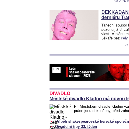
3.8.2026 1
DEKKADANCER
derniéru Tr
Taneční soubor
sezonu již 8. z
vlast. V plánu m
Lékaře bez
celý
27
DIVADLO
Městské divadlo Kladno má novou le
Při Městském divadle Kladno vzn
práce jsou dokončeny, před zah
Příběh shakespearovské herecké společn
Divadelní tipy 33. týden