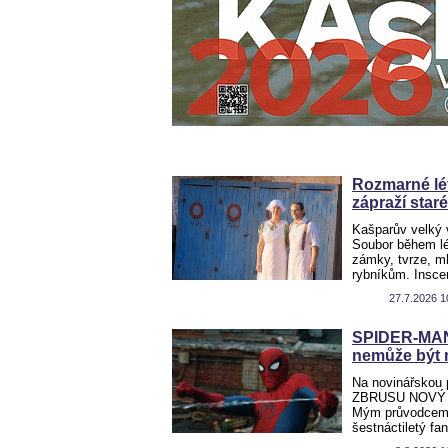
Rozmarné lét
zápraží star
Kašparův velký v
Soubor během lé
zámky, tvrze, ml
rybníkům. Insc
27.7.2026 1
SPIDER-MAN:
nemůže být 
Na novinářskou 
ZBRUSU NOVÝ DE
Mým průvodcem 
šestnáctiletý f