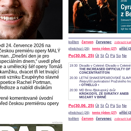
květen
červen
červenec
zobrazit ka
dl 24. července 2026 na
předchozí (26)
tento týden (27)
příští (
 českou premiéru opery MALÝ
Po(30.06. 25)
man. „Dnešní den je pro
Út
St
Čt
Pá
So
Ne
speciálním dnem,“ uvedl před
19:30
Divadlo v Celetné /Divadlo v Celetné
ce a umělecký šéf opery Tomáš
THE INCREASED DIFFICULTY OF
mžiku, dvacet tři let trvající
CONCENTRATITON
nosti vzniku Exupéryho slavné
20:30
LETNÍ SHAKESPEAROVSKÉ SLAV
/Nejvyšší purkrabství Pražského hr
 poetice Rachel Portman,
• OTHELLO •
 předloze a nabídl divákům
20:30
MD Brno /Biskupský dvůr
KROKODÝL ZE SVRATKY ANEB
MOZART V BRNĚ
avené komentované úvodní
před českou premiérou opery
Po(30.06. 25)
Út
St
Čt
Pá
So
Ne
předchozí (26)
tento týden (27)
příští (
květen
červen
červenec
zobrazit ka
reklama