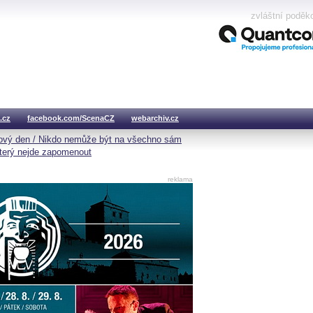
zvláštní poděk
.cz
facebook.com/ScenaCZ
webarchiv.cz
vý den / Nikdo nemůže být na všechno sám
který nejde zapomenout
reklama