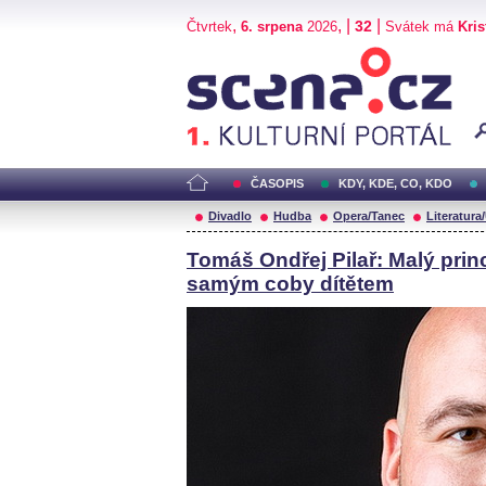
,
, |
|
32
Čtvrtek
6. srpena
2026
Svátek má
Kris
Scéna.cz
ČASOPIS
KDY, KDE, CO, KDO
Divadlo
Hudba
Opera/Tanec
Literatura
Tomáš Ondřej Pilař: Malý prin
samým coby dítětem