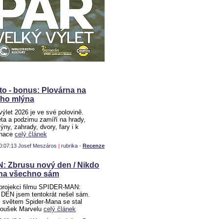
o - bonus: Plovárna na
ého mlýna
ýlet 2026 je ve své polovině.
ta a podzimu zamíří na hrady,
ýny, zahrady, dvory, fary i k
enace
celý článek
0:07:13 Josef Meszáros
|
rubrika -
Recenze
 Zbrusu nový den / Nikdo
na všechno sám
projekci filmu SPIDER-MAN:
N jsem tentokrát nešel sám.
světem Spider-Mana se stal
anoušek Marvelu
celý článek