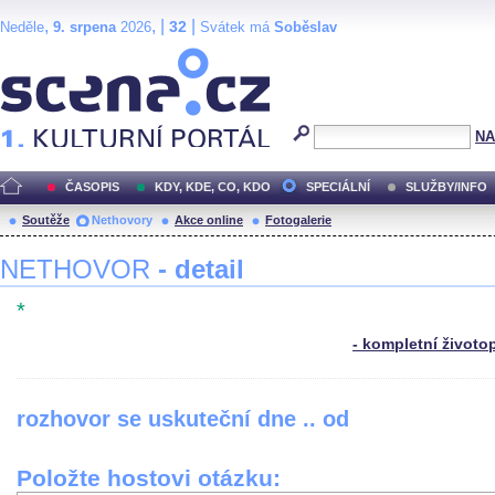
,
, |
|
32
Neděle
9. srpena
2026
Svátek má
Soběslav
Scéna.cz
NA
ČASOPIS
KDY, KDE, CO, KDO
SPECIÁLNÍ
SLUŽBY/INFO
Soutěže
Nethovory
Akce online
Fotogalerie
NETHOVOR
- detail
*
- kompletní životo
rozhovor se uskuteční dne .. od
Položte hostovi otázku: