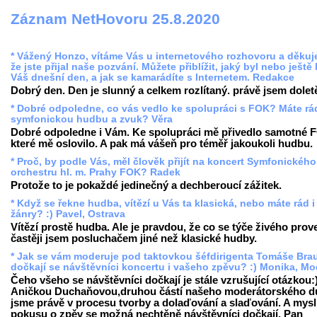
Záznam NetHovoru 25.8.2020
* Vážený Honzo, vítáme Vás u internetového rozhovoru a děkuj
že jste přijal naše pozvání. Můžete přiblížit, jaký byl nebo ještě
Váš dnešní den, a jak se kamarádíte s Internetem. Redakce
Dobrý den. Den je slunný a celkem rozlítaný. právě jsem doletě
* Dobré odpoledne, co vás vedlo ke spolupráci s FOK? Máte rá
symfonickou hudbu a zvuk? Věra
Dobré odpoledne i Vám. Ke spolupráci mě přivedlo samotné 
které mě oslovilo. A pak má vášeň pro téměř jakoukoli hudbu.
* Proč, by podle Vás, měl člověk přijít na koncert Symfonického
orchestru hl. m. Prahy FOK? Radek
Protože to je pokaždé jedinečný a dechberoucí zážitek.
* Když se řekne hudba, vítězí u Vás ta klasická, nebo máte rád i 
žánry? :) Pavel, Ostrava
Vítězí prostě hudba. Ale je pravdou, že co se týče živého prov
častěji jsem posluchačem jiné než klasické hudby.
* Jak se vám moderuje pod taktovkou šéfdirigenta Tomáše Bra
dočkají se návštěvníci koncertu i vašeho zpěvu? :) Monika, M
Čeho všeho se návštěvníci dočkají je stále vzrušující otázkou:
Aničkou Duchaňovou,druhou částí našeho moderátorského d
jsme právě v procesu tvorby a dolaďování a slaďování. A mysl
pokusu o zpěv se možná nechtěně návštěvníci dočkají. Pan