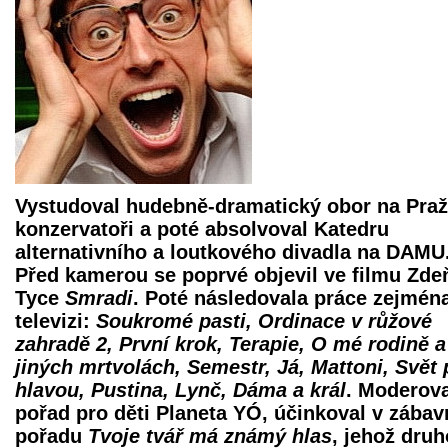
Vystudoval hudebně-dramatický obor na Pra
konzervatoři a poté absolvoval Katedru
alternativního a loutkového divadla na DAMU
Před kamerou se poprvé objevil ve filmu Zde
Tyce
Smradi
. Poté následovala práce zejmén
televizi:
Soukromé pasti, Ordinace v růžové
zahradě 2, První krok, Terapie, O mé rodině a
jiných mrtvolách, Semestr, Já, Mattoni, Svět
hlavou, Pustina, Lynč, Dáma a král
. Moderova
pořad pro děti Planeta YÓ, účinkoval v zába
pořadu
Tvoje tvář má známý hlas
, jehož dru