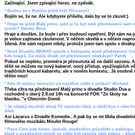
Začínající. Jsem zpívající herec, ne zpěvák.
* Budou se v Rubínu ještě hrát Přirození?
Bojím se, že ne. Ale kdybyste přišel/a, dalo by se to zkusit:)
* Hraje se ještě Malý princ, jaké je to být celé představení sám 
jevišti? Daniel, Brno
Hraje a doufám, že bude i přes budoucí opatření. Být sám na je
je velice zajímavá zkušenost. V něčem skvělá a v něčem napro
šílená. Ale sám nejsem nikdy, protože jsem tam spolu s diváky
* Nové Divadlo BRAVO! uvede v listopadu nové představení Ciz
kde hraješ. Co může divák od představení očekávat? Patrik
Pokud se nepletu, premiéra je přesunuta až na další sezonu. A
těšit se můžete na nový kabaret. nový přístup, využívajících v
tradičních kouzel kabaretu, ale v novém kontextu.. Já osobně 
těším moc!
* Kde tě můžou fanoušci co nejdříve vidět a potkat? Michael
Třeba zítra na představení Malý princ v divadle Studio Dva a
rozhodně v úterý 2.9.od 14h na koncertě FOK "Ze školy na
klasiku.."v Obecním Domě.
* Je nějaký muzikál, který Tě opravdu láká, a chtěl bys v něm h
Aleš
Asi Lazarus v Divadle Komedie.. A pak by se mi líbila divadeln
filmového muzikálu Moulin Rouge!
* Pane Cino jste herec, zpěvák, moderátor, působíte v dabingu.
které z uvedených poloh se cítíte být nejvíce sám sebou – která