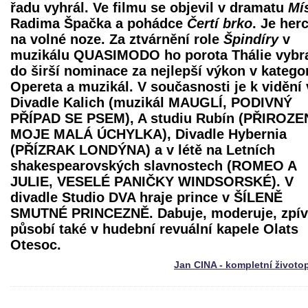
řadu vyhrál. Ve filmu se objevil v dramatu
Mí
Radima Špačka a pohádce
Čertí brko
. Je her
na volné noze. Za ztvárnění role
Špindíry
v
muzikálu QUASIMODO ho porota Thálie vybr
do širší nominace za nejlepší výkon v kategor
Opereta a muzikál. V současnosti je k vidění 
Divadle Kalich (muzikál MAUGLÍ, PODIVNÝ
PŘÍPAD SE PSEM), A studiu Rubín (PŘIROZEN
MOJE MALÁ ÚCHYLKA), Divadle Hybernia
(PŘÍZRAK LONDÝNA) a v létě na Letních
shakespearovských slavnostech (ROMEO A
JULIE, VESELÉ PANIČKY WINDSORSKÉ). V
divadle Studio DVA hraje prince v ŠÍLENĚ
SMUTNÉ PRINCEZNĚ. Dabuje, moderuje, zpív
působí také v hudební revuální kapele Olats
Otesoc.
Jan CINA - kompletní životo