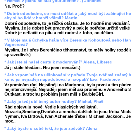
* Nemáš v plánu se stát youtuberem? :) Johanes
Ne. Proč?
* Dobré odpoledne, co musí udělat a jaký musí být začínající he
aby si ho lidé v branži všimli? Martin
Dobré odpoledne, to je těžká otázka. Je to hodně individuální.
Myslím, že je dobré být pracovitý a pak je potřeba určitě velké 
Dobré je netlačit na pilu a mít radost z toho, co dělám.
* V Moje malá úchylka hrála více Berenika Kohoutová nebo Ha
Vagnerová?
Myslím, že i přes Bereničino těhotenství, to měly holky rozděl
spravedlivě:)
* Jak jste si našel cestu k moderování? Alena, Liberec
Já ji stále hledám.. Nic jsem nenašel:)
* Jak vzpomínáš na učinkování v pořadu Tvoje tvář má známý h
koho jsi nejraději napodoboval a naopak? Eva, Pardubice
Vzpomínám rád. Nejsilněji na Madonnu, byla první a tím pádem
nejintenzivnější. Nejraději jsem měl asi proměnu v Andreého 3
Outkast, a trochu problém jsem měl s BarbieGirl.
* Jaký je tvůj oblíbený autor hudby? Michal, Pha6
Rád objevuju nové. Vedle klasických velikánů,
Mozarta,Smetany,Dvořáka a mnoha dalších to jsou třeba Mich
Nyman, Iva Bittová, Ivan Acher,ale třeba i Michael Jackson.. Je
moc..
* Jaký byste o sobě řekl, že jste zpěvák? Alena