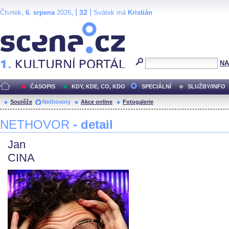
,
, |
|
32
Čtvrtek
6. srpena
2026
Svátek má
Kristián
Scéna.cz
NA
ČASOPIS
KDY, KDE, CO, KDO
SPECIÁLNÍ
SLUŽBY/INFO
Soutěže
Nethovory
Akce online
Fotogalerie
NETHOVOR
- detail
Jan
CINA