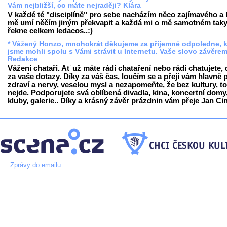
Vám nejbližší, co máte nejraději? Klára
V každé té "disciplíně" pro sebe nacházím něco zajímavého a
mě umí něčím jiným překvapit a každá mi o mě samotném tak
řekne celkem ledacos..:)
* Vážený Honzo, mnohokrát děkujeme za příjemné odpoledne, k
jsme mohli spolu s Vámi strávit u Internetu. Vaše slovo závěre
Redakce
Vážení chataři. Ať už máte rádi chataření nebo rádi chatujete, 
za vaše dotazy. Díky za váš čas, loučím se a přeji vám hlavně
zdraví a nervy, veselou mysl a nezapomeňte, že bez kultury, to
nejde. Podporujete svá oblíbená divadla, kina, koncertní domy
kluby, galerie.. Díky a krásný závěr prázdnin vám přeje Jan Cin
Zprávy do emailu