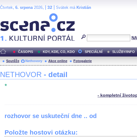
,
, |
|
32
Čtvrtek
6. srpena
2026
Svátek má
Kristián
Scéna.cz
NA
ČASOPIS
KDY, KDE, CO, KDO
SPECIÁLNÍ
SLUŽBY/INFO
Soutěže
Nethovory
Akce online
Fotogalerie
NETHOVOR
- detail
*
- kompletní životo
rozhovor se uskuteční dne .. od
Položte hostovi otázku: