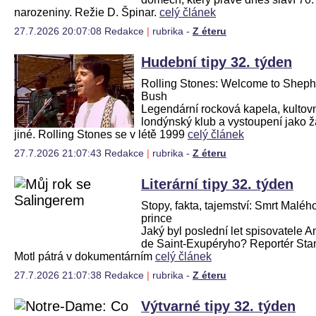
narozeniny. Režie D. Špinar.
celý článek
27.7.2026 20:07:08 Redakce
|
rubrika -
Z éteru
Hudební tipy 32. týden
Rolling Stones: Welcome to Sheph
Bush
Legendární rocková kapela, kultov
londýnský klub a vystoupení jako 
jiné. Rolling Stones se v létě 1999
celý článek
27.7.2026 21:07:43 Redakce
|
rubrika -
Z éteru
Literární tipy 32. týden
Stopy, fakta, tajemství: Smrt Maléh
prince
Jaký byl poslední let spisovatele A
de Saint-Exupéryho? Reportér Sta
Motl pátrá v dokumentárním
celý článek
27.7.2026 21:07:38 Redakce
|
rubrika -
Z éteru
Výtvarné tipy 32. týden