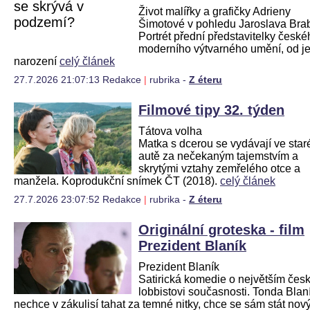
Život malířky a grafičky Adrieny
Šimotové v pohledu Jaroslava Bra
Portrét přední představitelky české
moderního výtvarného umění, od je
narození
celý článek
27.7.2026 21:07:13 Redakce
|
rubrika -
Z éteru
Filmové tipy 32. týden
Tátova volha
Matka s dcerou se vydávají ve sta
autě za nečekaným tajemstvím a
skrytými vztahy zemřelého otce a
manžela. Koprodukční snímek ČT (2018).
celý článek
27.7.2026 23:07:52 Redakce
|
rubrika -
Z éteru
Originální groteska - film
Prezident Blaník
Prezident Blaník
Satirická komedie o největším če
lobbistovi současnosti. Tonda Blan
nechce v zákulisí tahat za temné nitky, chce se sám stát no