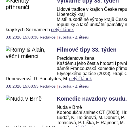
Výtvarné tipy 33. týden
Lidové tradice v krajích České repu
Liberecký kraj
Mistři rukodělné výroby krajů Česk
republiky a také unikátní památky 
krajských Seznamech
celý článek
3.8.2026 15:08:36 Redakce
|
rubrika -
Z éteru
Filmové tipy 33. týden
Prezidentova žena
Každému jeho čest a hrdost! I první
dámě! Francouzská komedie přímo
Elysejského paláce (2023). Hrají: C
Deneuveová, D. Podalydes, M.
celý článek
3.8.2026 15:08:53 Redakce
|
rubrika -
Z éteru
Komedie navzdory osudu.
Nuda v Brně
Koprodukční snímek ČT (2003). Hraj
Budař, K. Holánová, M. Donutil, P.
Tomicová, P. Liška, F. Rajmont, M.