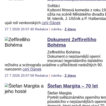
Světáci
Kultovní filmová komedie z roku 1
ožila na scéně Městského divadla 
M. Isteník, J. Uličník a P. Halbersta
ujali rolí venkovských
celý článek
27.7.2026 20:07:40 Redakce
|
rubrika -
Z éteru
Dokument Zeffirelliho
Bohéma
Zeffirelliho Bohéma
Dokument o nejslavnější operní
inscenaci legendárního italského
režiséra a scénografa uvádíme u příležitosti nedožitých 90.
narozenin
celý článek
27.7.2026 20:07:58 Redakce
|
rubrika -
Z éteru
Štefan Margita – 70 let
Štefan Margita
Portrét světoznámého operního te
působícího v nejslavnějších operní
domech, který právě dnes slaví 70.