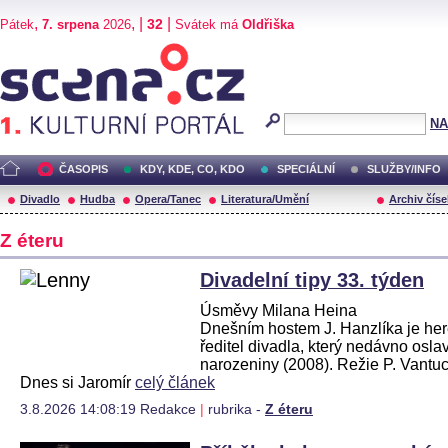
,
, |
|
32
Pátek
7. srpena
2026
Svátek má
Oldřiška
Scéna.cz
NA
ČASOPIS
KDY, KDE, CO, KDO
SPECIÁLNÍ
SLUŽBY/INFO
Divadlo
Hudba
Opera/Tanec
Literatura/Umění
Archiv číse
Z éteru
Divadelní tipy 33. týden
Úsměvy Milana Heina
Dnešním hostem J. Hanzlíka je her
ředitel divadla, který nedávno oslav
narozeniny (2008). Režie P. Vantuc
Dnes si Jaromír
celý článek
3.8.2026 14:08:19 Redakce
|
rubrika -
Z éteru