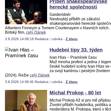
Příběh shakespearovské
herecké společnosti
Garderobiér
Neobvyklý příběh ze zákulisí
shakespearovské herecké společno
Albertem Finneym a Tomem Courtenayem v hlavních rolích.
Britský film,
celý článek
3.8.2026 14:08:18 Redakce
|
rubrika -
Z éteru
Hudební tipy 33. týden
Ivan Hlas – Pramínek času
Muž mnoha profesí a jedna z lege
české hudební scény Ivan Hlas se o
za svojí kariérou i pestrým životem
(2024). Režie
celý článek
3.8.2026 14:08:45 Redakce
|
rubrika -
Z éteru
Michal Prokop - 80 let
Michal Prokop Až si pro mě přijdou.
Životní příběh hudebníka, politika a
moderátora M. Prokopa, který v těc