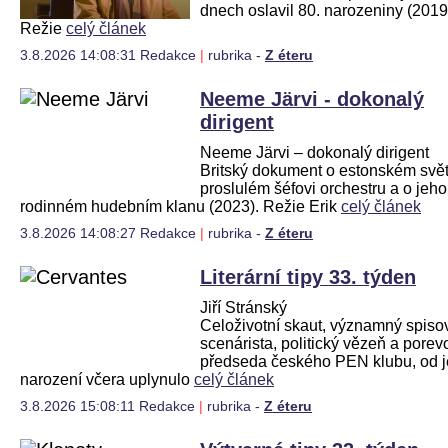
dnech oslavil 80. narozeniny (2019
Režie
celý článek
3.8.2026 14:08:31 Redakce
|
rubrika -
Z éteru
Neeme Järvi - dokonalý
dirigent
Neeme Järvi – dokonalý dirigent
Britský dokument o estonském svě
proslulém šéfovi orchestru a o jeho
rodinném hudebním klanu (2023). Režie Erik
celý článek
3.8.2026 14:08:27 Redakce
|
rubrika -
Z éteru
Literární tipy 33. týden
Jiří Stránský
Celoživotní skaut, významný spisov
scenárista, politický vězeň a porev
předseda českého PEN klubu, od 
narození včera uplynulo
celý článek
3.8.2026 15:08:11 Redakce
|
rubrika -
Z éteru