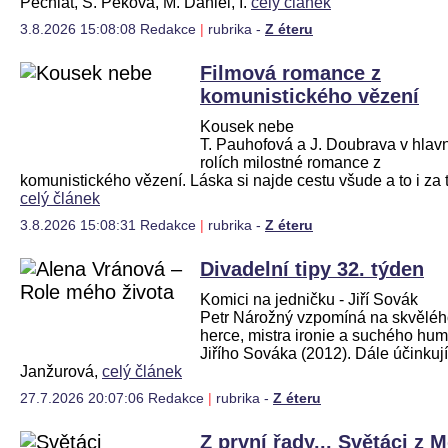
Pechlát, S. Peková, M. Daniel, I.
celý článek
3.8.2026 15:08:08 Redakce
|
rubrika -
Z éteru
Filmová romance z
komunistického vězení
Kousek nebe
T. Pauhofová a J. Doubrava v hlav
rolích milostné romance z
komunistického vězení. Láska si najde cestu všude a to i za 
celý článek
3.8.2026 15:08:31 Redakce
|
rubrika -
Z éteru
Divadelní tipy 32. týden
Komici na jedničku - Jiří Sovák
Petr Nárožný vzpomíná na skvělé
herce, mistra ironie a suchého hu
Jiřího Sováka (2012). Dále účinkují:
Janžurová,
celý článek
27.7.2026 20:07:06 Redakce
|
rubrika -
Z éteru
Z první řady... Světáci z 