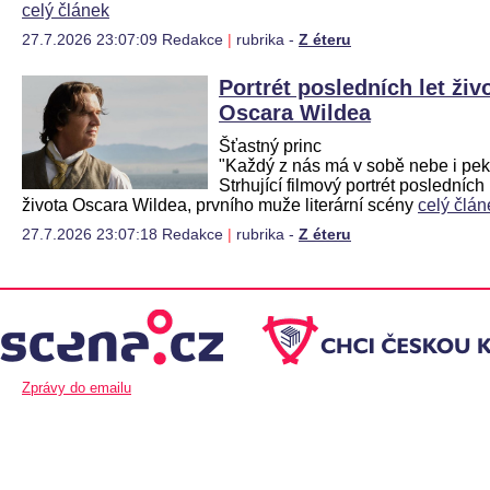
celý článek
27.7.2026 23:07:09 Redakce
|
rubrika -
Z éteru
Portrét posledních let živ
Oscara Wildea
Šťastný princ
"Každý z nás má v sobě nebe i pek
Strhující filmový portrét posledních 
života Oscara Wildea, prvního muže literární scény
celý člán
27.7.2026 23:07:18 Redakce
|
rubrika -
Z éteru
Zprávy do emailu