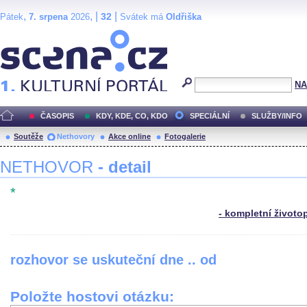
,
, |
|
32
Pátek
7. srpena
2026
Svátek má
Oldřiška
Scéna.cz
NA
ČASOPIS
KDY, KDE, CO, KDO
SPECIÁLNÍ
SLUŽBY/INFO
Soutěže
Nethovory
Akce online
Fotogalerie
NETHOVOR
- detail
*
- kompletní životo
rozhovor se uskuteční dne .. od
Položte hostovi otázku: