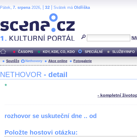
,
, |
|
32
Pátek
7. srpena
2026
Svátek má
Oldřiška
Scéna.cz
NA
ČASOPIS
KDY, KDE, CO, KDO
SPECIÁLNÍ
SLUŽBY/INFO
Soutěže
Nethovory
Akce online
Fotogalerie
NETHOVOR
- detail
*
- kompletní životo
rozhovor se uskuteční dne .. od
Položte hostovi otázku: