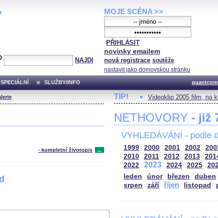
MOJE SCÉNA >>
a
PŘIHLÁSIT
novinky emailem
NAJDI
nová registrace
soutěže
nastavit jako domovskou stránku
SPECIÁLNÍ
SLUŽBY/INFO
quantcom
TIP!
Videoklip 2005 film, na 
lerie
NETHOVORY
- již
VYHLEDÁVÁNÍ - podle d
1999
2000
2001
2002
200
- kompletní životopis
...
2010
2011
2012
2013
201
2023
2022
2024
2025
20
leden
únor
březen
duben
od
říjen
srpen
září
listopad