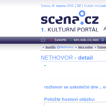
,
, |
|
32
Sobota
8. srpena
2026
Svátek má
Lad
Scéna.cz
ČASOPIS
KDY, KDE, CO, KDO
Soutěže
Nethovory
Akce online
Fotoga
NETHOVOR
- detail
*
rozhovor se uskuteční dne .. 
Položte hostovi otázku: