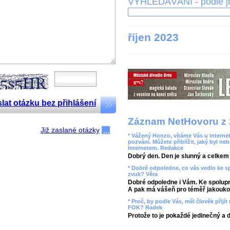
VYHLEDÁVÁNÍ - podle 
říjen 2023
lat otázku bez přihlášení
Záznam NetHovoru z 
Již zaslané otázky
* Vážený Honzo, vítáme Vás u internet
pozvání. Můžete přiblížit, jaký byl ne
Internetem. Redakce
Dobrý den. Den je slunný a celkem r
* Dobré odpoledne, co vás vedlo ke 
zvuk? Věra
Dobré odpoledne i Vám. Ke spolupr
A pak má vášeň pro téměř jakoukol
* Proč, by podle Vás, měl člověk přij
FOK? Radek
Protože to je pokaždé jedinečný a 