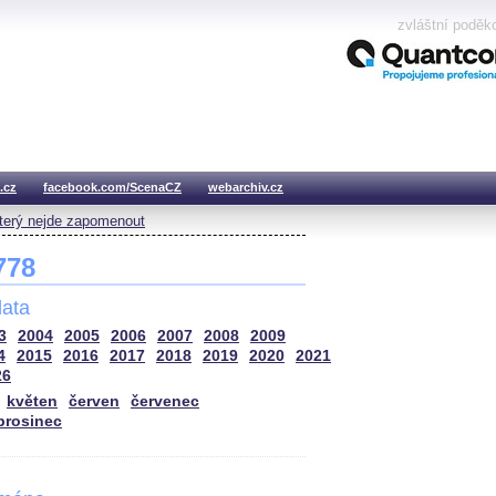
zvláštní poděk
.cz
facebook.com/ScenaCZ
webarchiv.cz
který nejde zapomenout
 778
ata
3
2004
2005
2006
2007
2008
2009
4
2015
2016
2017
2018
2019
2020
2021
26
květen
červen
červenec
prosinec