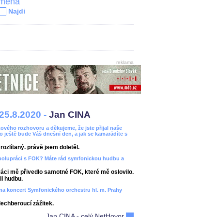
jména
Najdi
reklama
25.8.2020 -
Jan CINA
ového rozhovoru a děkujeme, že jste přijal naše
bo ještě bude Váš dnešní den, a jak se kamarádíte s
ozlítaný. právě jsem doletěl.
spolupráci s FOK? Máte rád symfonickou hudbu a
áci mě přivedlo samotné FOK, které mě oslovilo.
i hudbu.
ít na koncert Symfonického orchestru hl. m. Prahy
dechberoucí zážitek.
Jan CINA - celý NetHovor