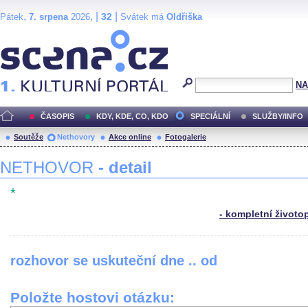
,
, |
|
32
Pátek
7. srpena
2026
Svátek má
Oldřiška
Scéna.cz
NA
ČASOPIS
KDY, KDE, CO, KDO
SPECIÁLNÍ
SLUŽBY/INFO
Soutěže
Nethovory
Akce online
Fotogalerie
NETHOVOR
- detail
*
- kompletní životo
rozhovor se uskuteční dne .. od
Položte hostovi otázku: