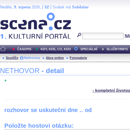
,
, |
|
32
Neděle
9. srpena
2026
Svátek má
Soběslav
Scéna.cz
NA
ČASOPIS
KDY, KDE, CO, KDO
SPECIÁLNÍ
SLUŽBY/INFO
Soutěže
Nethovory
Akce online
Fotogalerie
NETHOVOR
- detail
*
- kompletní životo
rozhovor se uskuteční dne .. od
Položte hostovi otázku: