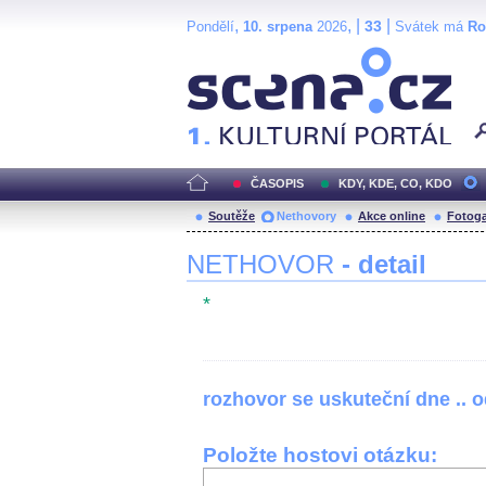
,
, |
|
33
Pondělí
10. srpena
2026
Svátek má
R
Scéna.cz
ČASOPIS
KDY, KDE, CO, KDO
Soutěže
Nethovory
Akce online
Fotoga
NETHOVOR
- detail
*
rozhovor se uskuteční dne .. 
Položte hostovi otázku: