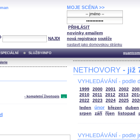
MOJE SCÉNA >>
oman
PŘIHLÁSIT
novinky emailem
NAJDI
nová registrace
soutěže
nastavit jako domovskou stránku
SPECIÁLNÍ
SLUŽBY/INFO
quantcom
lerie
NETHOVORY
- již
VYHLEDÁVÁNÍ - podle d
1999
2000
2001
2002
200
2010
2011
2012
2013
201
- kompletní životopis
...
2022
2023
2024
2025
202
únor
leden
březen
duben
srpen
září
říjen
listopad
od
VYHLEDÁVÁNÍ - podle 