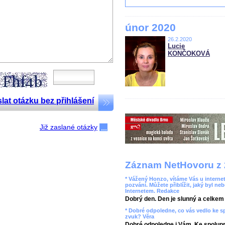
únor 2020
26.2.2020
Lucie
KONČOKOVÁ
lat otázku bez přihlášení
Již zaslané otázky
Záznam NetHovoru z 
* Vážený Honzo, vítáme Vás u internet
pozvání. Můžete přiblížit, jaký byl ne
Internetem. Redakce
Dobrý den. Den je slunný a celkem r
* Dobré odpoledne, co vás vedlo ke 
zvuk? Věra
Dobré odpoledne i Vám. Ke spolupr