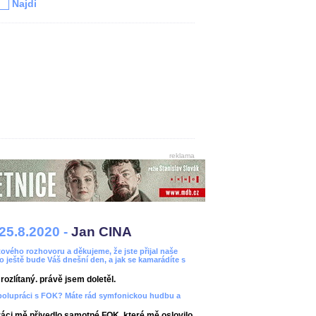
Najdi
reklama
25.8.2020 -
Jan CINA
ového rozhovoru a děkujeme, že jste přijal naše
bo ještě bude Váš dnešní den, a jak se kamarádíte s
ozlítaný. právě jsem doletěl.
spolupráci s FOK? Máte rád symfonickou hudbu a
áci mě přivedlo samotné FOK, které mě oslovilo.