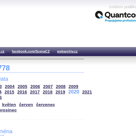
zvláštní poděk
.cz
facebook.com/ScenaCZ
webarchiv.cz
 778
ata
3
2004
2005
2006
2007
2008
2009
2020
4
2015
2016
2017
2018
2019
2021
6
květen
červen
červenec
prosinec
jména