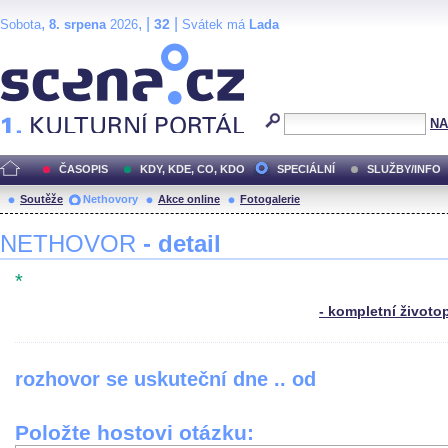
,
, |
|
32
Sobota
8. srpena
2026
Svátek má
Lada
Scéna.cz
NA
ČASOPIS
KDY, KDE, CO, KDO
SPECIÁLNÍ
SLUŽBY/INFO
Soutěže
Nethovory
Akce online
Fotogalerie
NETHOVOR
- detail
*
- kompletní životo
rozhovor se uskuteční dne .. od
Položte hostovi otázku: