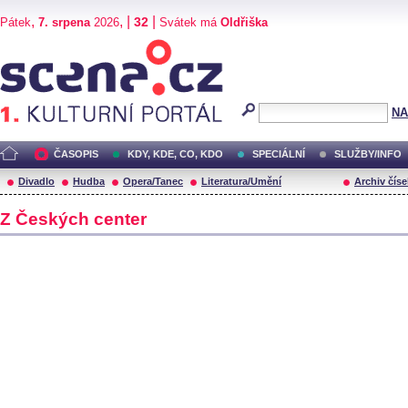
,
, |
|
32
Pátek
7. srpena
2026
Svátek má
Oldřiška
Scéna.cz
NA
ČASOPIS
KDY, KDE, CO, KDO
SPECIÁLNÍ
SLUŽBY/INFO
Divadlo
Hudba
Opera/Tanec
Literatura/Umění
Archiv číse
Z Českých center