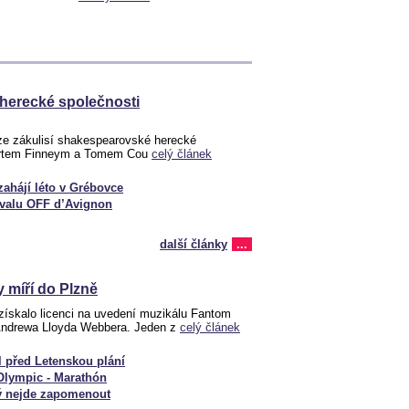
herecké společnosti
ze zákulisí shakespearovské herecké
bertem Finneym a Tomem Cou
celý článek
ahájí léto v Grébovce
tivalu OFF d’Avignon
další články
...
 míří do Plzně
 získalo licenci na uvedení muzikálu Fantom
Andrewa Lloyda Webbera. Jeden z
celý článek
l před Letenskou plání
Olympic - Marathón
rý nejde zapomenout