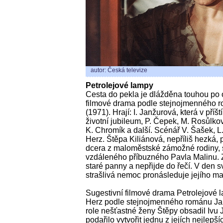
autor: Česká televize
Petrolejové lampy
Cesta do pekla je dlážděna touhou po 
filmové drama podle stejnojmenného r
(1971). Hrají: I. Janžurová, která v pří
životní jubileum, P. Čepek, M. Rosůlko
K. Chromík a další. Scénář V. Šašek, L.
Herz. Štěpa Kiliánová, nepříliš hezká,
dcera z maloměstské zámožné rodiny, 
vzdáleného příbuzného Pavla Malinu. 
staré panny a nepřijde do řečí. V den s
strašlivá nemoc pronásleduje jejího m
Sugestivní filmové drama Petrolejové l
Herz podle stejnojmenného románu Jar
role nešťastné ženy Štěpy obsadil Ivu 
podařilo vytvořit jednu z jejích nejlepšíc