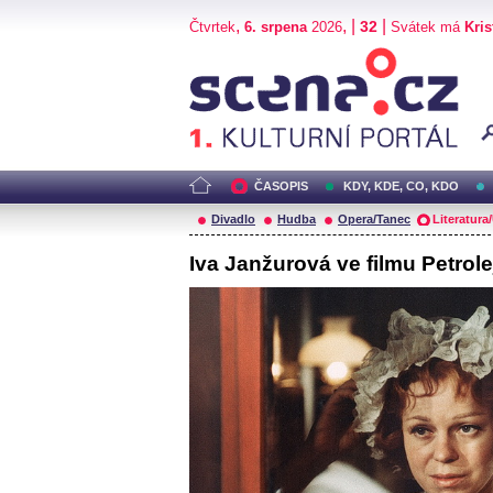
,
, |
|
32
Čtvrtek
6. srpena
2026
Svátek má
Kris
Scéna.cz
ČASOPIS
KDY, KDE, CO, KDO
Divadlo
Hudba
Opera/Tanec
Literatura
Iva Janžurová ve filmu Petrol