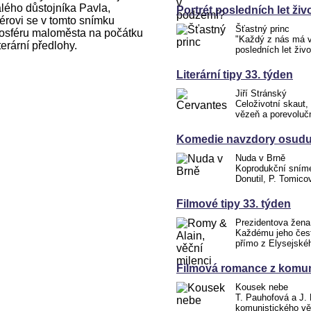
lého důstojníka Pavla,
Portrét posledních let ži
érovi se v tomto snímku
Šťastný princ
mosféru maloměsta na počátku
"Každý z nás má v 
terární předlohy.
posledních let ži
Literární tipy 33. týden
Jiří Stránský
Celoživotní skaut,
vězeň a porevoluč
Komedie navzdory osudu.
Nuda v Brně
Koprodukční snímek
Donutil, P. Tomico
Filmové tipy 33. týden
Prezidentova žena
Každému jeho čest
přímo z Elysejské
Filmová romance z komun
Kousek nebe
T. Pauhofová a J. 
komunistického vě