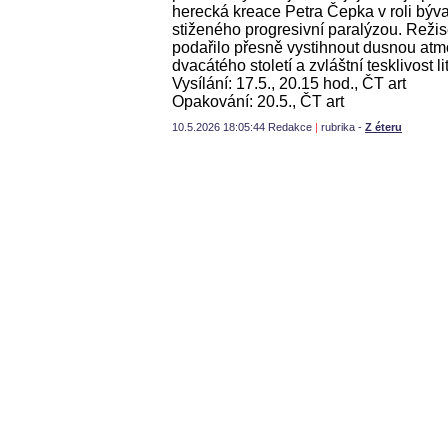
herecká kreace Petra Čepka v roli býva
stiženého progresivní paralýzou. Režis
podařilo přesně vystihnout dusnou at
dvacátého století a zvláštní tesklivost li
Vysílání: 17.5., 20.15 hod., ČT art
Opakování: 20.5., ČT art
10.5.2026 18:05:44 Redakce
|
rubrika -
Z éteru