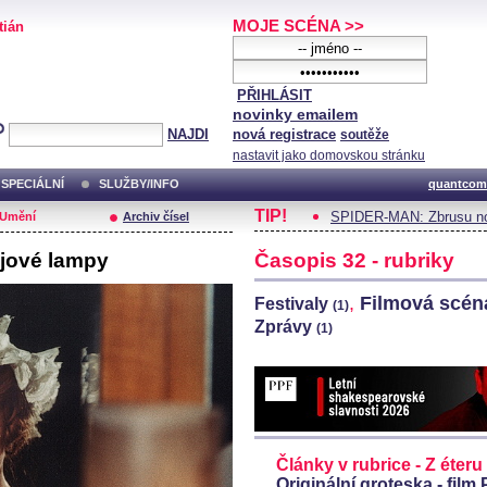
MOJE SCÉNA >>
tián
PŘIHLÁSIT
novinky emailem
NAJDI
nová registrace
soutěže
nastavit jako domovskou stránku
SPECIÁLNÍ
SLUŽBY/INFO
quantcom
TIP!
SPIDER-MAN: Zbrusu no
/Umění
Archiv čísel
ejové lampy
Časopis 32 - rubriky
,
Filmová scé
Festivaly
(1)
Zprávy
(1)
Články v rubrice - Z éteru
Originální groteska - film