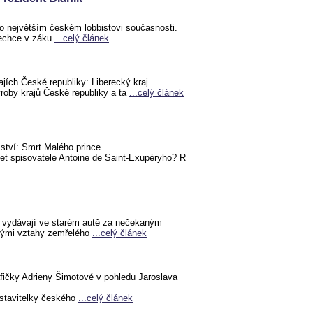
o největším českém lobbistovi současnosti.
nechce v záku
...celý článek
ajích České republiky: Liberecký kraj
ýroby krajů České republiky a ta
...celý článek
mství: Smrt Malého prince
let spisovatele Antoine de Saint-Exupéryho? R
 vydávají ve starém autě za nečekaným
tými vztahy zemřelého
...celý článek
afičky Adrieny Šimotové v pohledu Jaroslava
dstavitelky českého
...celý článek