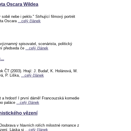
vota Oscara Wildea
sobě nebe i peklo." Strhující filmový portrét
vota Oscara
...celý článek
 významný spisovatel, scenárista, politický
ní předseda če
...celý článek
..
 ČT (2003). Hrají: J. Budař, K. Holánová, M.
vá, P. Liška,
...celý článek
 a hrdost! I první dámě! Francouzská komedie
ho paláce
...celý článek
istického vězení
Doubrava v hlavních rolích milostné romance z
zení. Láska si
...celý článek