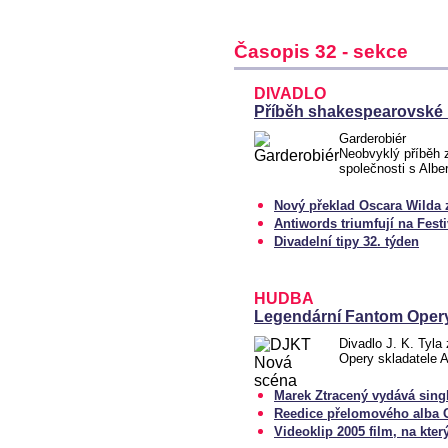
Časopis 32 - sekce
DIVADLO
Příběh shakespearovské 
Garderobiér
Neobvyklý příběh 
společnosti s Al
Nový překlad Oscara Wilda z
Antiwords triumfují na Fes
Divadelní tipy 32. týden
HUDBA
Legendární Fantom Opery
Divadlo J. K. Tyla
Opery skladatele 
Marek Ztracený vydává sing
Reedice přelomového alba 
Videoklip 2005 film, na kte