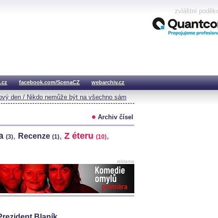
zvláštní poděk
.cz
facebook.com/ScenaCZ
webarchiv.cz
vý den / Nikdo nemůže být na všechno sám
Archiv čísel
na
,
,
Z éteru
,
Recenze
(3)
(1)
(10)
reklama
 Prezident Blaník