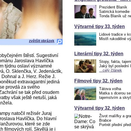
Prezident Blaník
Satirická komedie 
Tonda Blaník už 
Výtvarné tipy 33. týden
Lidové tradice v kr
Mistři rukodělné v
zvětšit obrázek
Literární tipy 32. týden
obyčejném štěstí. Sugestivní
ománu Jaroslava Havlíčka
Stopy, fakta, taje
štím týdnu oslaví významné
Jaký byl poslední 
...celý článek
vá, O. Sklenčka, V. Jedenáctík,
 Dohnal a J. Herz. Režie J.
Filmové tipy 32. týden
 poněkud extravagantní jediná
se provdá za svého
Tátova volha
Zachrání se tak před osudem
Matka s dcerou se
vatby však ještě netuší, jaká
tajemstvím a skry
anžela.
Výtvarné tipy 32. týden
ampy natočil režisér Juraj
Život malířky a gr
oslava Havlíčka. Do hlavní
Brabce
Janžurovou, které se zde
Portrét přední pře
h filmových rolí. Skvělá je i