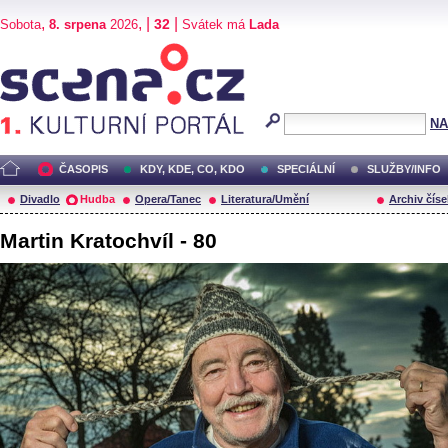
,
, |
|
32
Sobota
8. srpena
2026
Svátek má
Lada
Scéna.cz
NA
ČASOPIS
KDY, KDE, CO, KDO
SPECIÁLNÍ
SLUŽBY/INFO
Divadlo
Hudba
Opera/Tanec
Literatura/Umění
Archiv číse
Martin Kratochvíl - 80