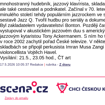
mnohostranný hudebník, jazzový klavírista, skladat
ale také cestovatel a podnikatel. Začínal v 70. lete
minulého století tehdy populárním jazzrockem ve 
sestavě Jazz Q. Tvořil hudbu pro seriály a dokume
Byl zakladatelem vydavatelství Bonton. Později ča
vystupoval v akustickém jazzovém duu s americk
jazzovým kytaristou Tony Ackermanem. S ním ho 
v roce 2002 zachytil pořad České televize. V někt
skladbách se připojil perkusista Imran Musa Zangi
violoncellista Vojtěch Havel.
Vysílání: 21.5., 23.05 hod., ČT art
17.5.2026 10:05:37 Redakce
|
rubrika -
Z éteru
Zprávy do emailu