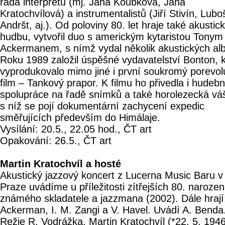
řada interpretů (mj. Jana Koubková, Jana
Kratochvílová) a instrumentalistů (Jiří Stivín, Lubo
Andršt, aj.). Od poloviny 80. let hraje také akustic
hudbu, vytvořil duo s americkým kytaristou Tonym
Ackermanem, s nímž vydal několik akustických alb
Roku 1989 založil úspěšné vydavatelství Bonton, 
vyprodukovalo mimo jiné i první soukromý porevol
film – Tankový prapor. K filmu ho přivedla i hudebn
spolupráce na řadě snímků a také horolezecká vá
s níž se pojí dokumentární zachycení expedic
směřujících především do Himálaje.
Vysílání: 20.5., 22.05 hod., ČT art
Opakování: 26.5., ČT art
Martin Kratochvíl a hosté
Akustický jazzový koncert z Lucerna Music Baru v
Praze uvádíme u příležitosti zítřejších 80. narozen
známého skladatele a jazzmana (2002). Dále hrají:
Ackerman, I. M. Zangi a V. Havel. Uvádí A. Benda
Režie R. Vodrážka. Martin Kratochvíl (*22. 5. 1946