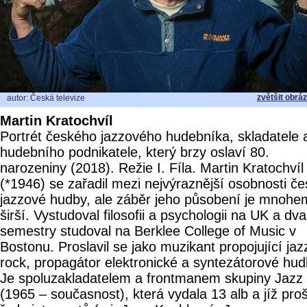
zvětšit obrá
autor: Česká televize
Martin Kratochvíl
Portrét českého jazzového hudebníka, skladatele 
hudebního podnikatele, který brzy oslaví 80.
narozeniny (2018). Režie I. Fíla. Martin Kratochvíl
(*1946) se zařadil mezi nejvýraznější osobnosti č
jazzové hudby, ale záběr jeho působení je mnohe
širší. Vystudoval filosofii a psychologii na UK a dva
semestry studoval na Berklee College of Music v
Bostonu. Proslavil se jako muzikant propojující jaz
rock, propagátor elektronické a syntezátorové hud
Je spoluzakladatelem a frontmanem skupiny Jazz
(1965 – současnost), která vydala 13 alb a jíž proš