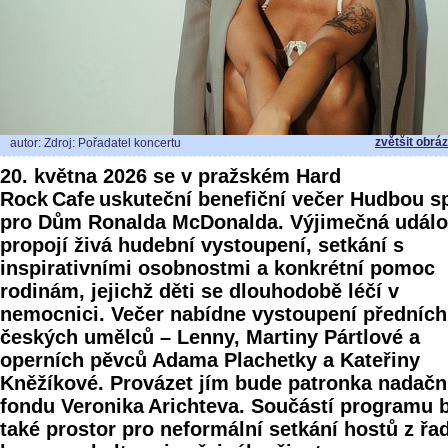
zvětšit obrá
autor: Zdroj: Pořadatel koncertu
20. května 2026 se v pražském Hard
Rock Cafe uskuteční benefiční večer Hudbou s
pro Dům Ronalda McDonalda. Výjimečná událo
propojí živá hudební vystoupení, setkání s
inspirativními osobnostmi a konkrétní pomoc
rodinám, jejichž děti se dlouhodobě léčí v
nemocnici. Večer nabídne vystoupení předních
českých umělců – Lenny, Martiny Pártlové a
operních pěvců Adama Plachetky a Kateřiny
Kněžíkové. Provázet jím bude patronka nadačn
fondu Veronika Arichteva. Součástí programu 
také prostor pro neformální setkání hostů z řa