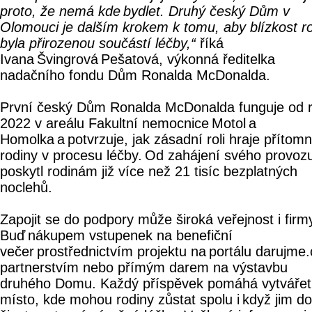
proto, že nemá kde bydlet. Druhý český Dům v
Olomouci je dalším krokem k tomu, aby blízkost r
byla přirozenou součástí léčby,“
říká
Ivana Švingrová Pešatová, výkonná ředitelka
nadačního fondu Dům Ronalda McDonalda.
První český Dům Ronalda McDonalda funguje od 
2022 v areálu Fakultní nemocnice Motol a
Homolka a potvrzuje, jak zásadní roli hraje přítom
rodiny v procesu léčby. Od zahájení svého provoz
poskytl rodinám již více než 21 tisíc bezplatných
noclehů.
Zapojit se do podpory může široká veřejnost i firm
Buď nákupem vstupenek na benefiční
večer prostřednictvím projektu na portálu darujme.
partnerstvím nebo přímým darem na výstavbu
druhého Domu. Každý příspěvek pomáhá vytvářet
místo, kde mohou rodiny zůstat spolu i když jim do