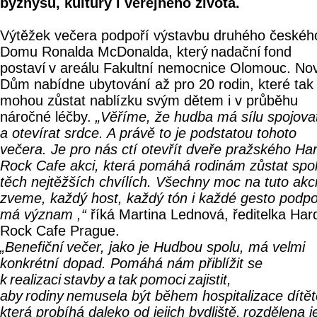
byznysu, kultury i veřejného života.
Výtěžek večera podpoří výstavbu druhého českéh
Domu Ronalda McDonalda, který nadační fond
postaví v areálu Fakultní nemocnice Olomouc. No
Dům nabídne ubytování až pro 20 rodin, které tak
mohou zůstat nablízku svým dětem i v průběhu
náročné léčby.
„Věříme, že hudba má sílu spojovat 
a otevírat srdce. A právě to je podstatou tohoto
večera. Je pro nás ctí otevřít dveře pražského Ha
Rock Cafe akci, která pomáhá rodinám zůstat spol
těch nejtěžších chvílích. Všechny moc na tuto akc
zveme, každý host, každý tón i každé gesto podp
má význam ,“
říká Martina Lednová, ředitelka Har
Rock Cafe Prague.
„Benefiční večer, jako je Hudbou spolu, má velmi
konkrétní dopad. Pomáhá nám přiblížit se
k realizaci stavby a tak pomoci zajistit,
aby rodiny nemusela být během hospitalizace dítět
která probíhá daleko od jejich bydliště, rozdělena j